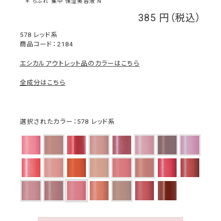
＊ ちふれ 集中 保湿美容液 N
385
￥
578 レッド系
2184
エシカルアウトレット品のカラーはこちら
全成分はこちら
選択されたカラー：578 レッド系