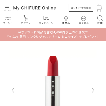
ログイン・会員登録
カート
ブランド
カテゴリ
キャンペーン
新商品
エシカル
検索
今ならちふれ商品を含む4,400円以上のご注文で
「ちふれ 薬用 リンクルジェルクリーム ミニサイズ」をプレゼント！