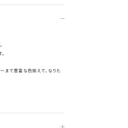
。
す。
ラーまで豊富な色揃えで、なりた