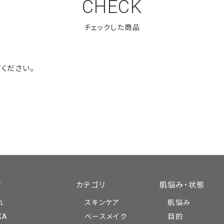
CHECK
ください。
ド
カテゴリ
肌悩み・状態
れ
スキンケア
肌悩み
KA
ベースメイク
目的