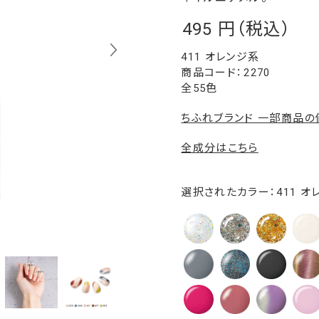
495
￥
411 オレンジ系
2270
全55色
ちふれブランド 一部商品
全成分はこちら
選択されたカラー：411 オ