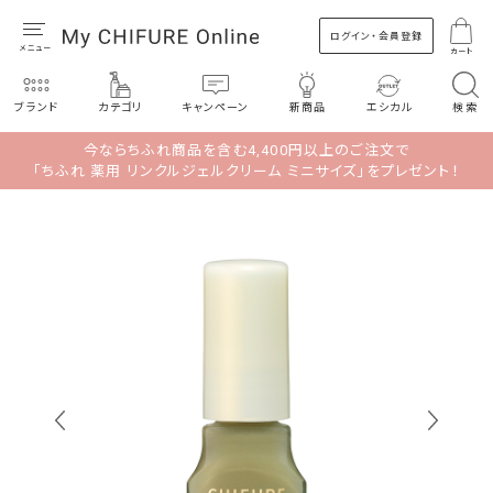
ログイン・会員登録
カート
ブランド
カテゴリ
キャンペーン
新商品
エシカル
検索
今ならちふれ商品を含む4,400円以上のご注文で
「ちふれ 薬用 リンクルジェルクリーム ミニサイズ」をプレゼント！