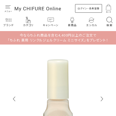
ログイン・会員登録
カート
ブランド
カテゴリ
キャンペーン
新商品
エシカル
検索
今ならちふれ商品を含む4,400円以上のご注文で
「ちふれ 薬用 リンクルジェルクリーム ミニサイズ」をプレゼント！