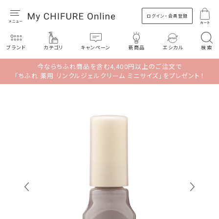
ログイン・会員登録
カート
ブランド
カテゴリ
キャンペーン
新商品
エシカル
検索
今ならちふれ商品を含む4,400円以上のご注文で
「ちふれ 薬用 リンクルジェルクリーム ミニサイズ」をプレゼント！