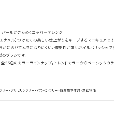
ル パールがきらめくコッパ―オレンジ
エナメル】つけたての美しい仕上がりをキープするマニキュアです
らかにのびてムラになりにくい、速乾性が高いネイルポリッシュで
型のブラシです。
】全55色のカラーラインナップ。トレンドカラーからベーシックカ
フリー・グリセリンフリー・パラベンフリー・防腐剤不使用・無鉱物油