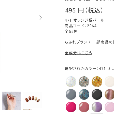
495
￥
471 オレンジ系パール
2964
全55色
ちふれブランド 一部商品
全成分はこちら
選択されたカラー：471 