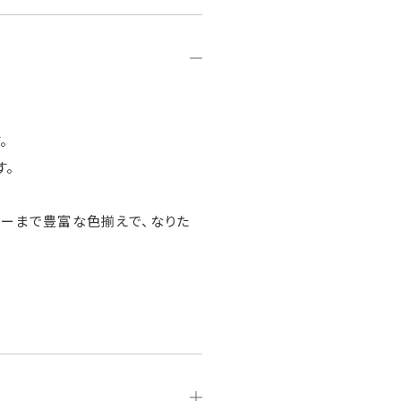
。
す。
ラーまで豊富な色揃えで、なりた