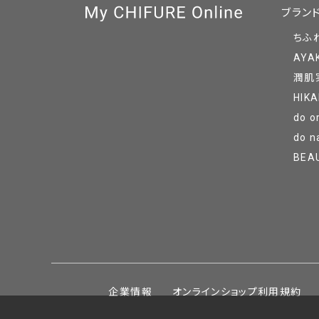
ブラン
ちふ
AYA
潤肌
HIKA
do o
do n
BEA
企業情報
オンラインショップ利用規約