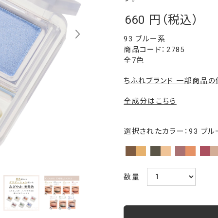
660
￥
93 ブルー系
2785
全7色
ちふれブランド 一部商品
全成分はこちら
選択されたカラー：93 ブル
数量