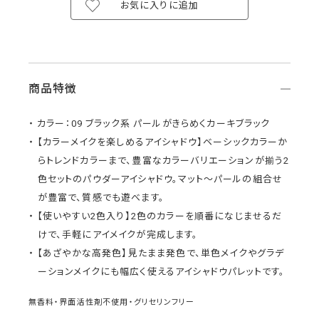
お気に入りに追加
商品特徴
カラー：09 ブラック系 パールがきらめくカーキブラック
【カラーメイクを楽しめるアイシャドウ】ベーシックカラーか
らトレンドカラーまで、豊富なカラーバリエーションが揃う2
色セットのパウダーアイシャドウ。マット～パールの組合せ
が豊富で、質感でも遊べます。
【使いやすい2色入り】2色のカラーを順番になじませるだ
けで、手軽にアイメイクが完成します。
【あざやかな高発色】見たまま発色で、単色メイクやグラデ
ーションメイクにも幅広く使えるアイシャドウパレットです。
無香料・界面活性剤不使用・グリセリンフリー