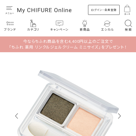
ログイン・会員登録
カート
ブランド
カテゴリ
キャンペーン
新商品
エシカル
検索
今ならちふれ商品を含む4,400円以上のご注文で
「ちふれ 薬用 リンクルジェルクリーム ミニサイズ」をプレゼント！