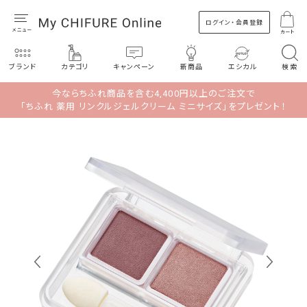
ログイン・会員登録
カート
ブランド
カテゴリ
キャンペーン
新商品
エシカル
検索
今ならちふれ商品を含む4,400円以上のご注文で
「ちふれ 薬用 リンクルジェルクリーム ミニサイズ」をプレゼント！