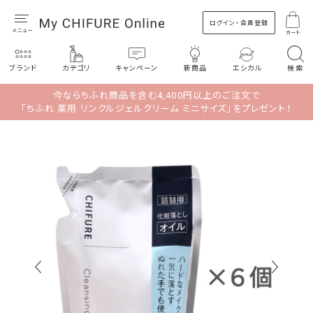
ログイン・会員登録
カート
ブランド
カテゴリ
キャンペーン
新商品
エシカル
検索
今ならちふれ商品を含む4,400円以上のご注文で
「ちふれ 薬用 リンクルジェルクリーム ミニサイズ」をプレゼント！