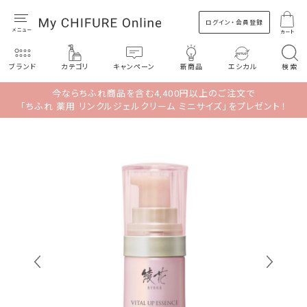
ログイン・会員登録
カート
ブランド
カテゴリ
キャンペーン
新商品
エシカル
検索
今ならちふれ商品を含む4,400円以上のご注文で
「ちふれ 薬用 リンクルジェルクリーム ミニサイズ」をプレゼント！