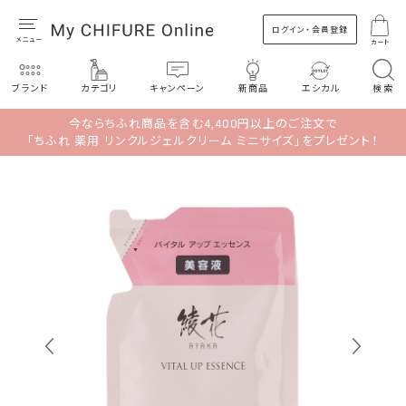
ログイン・会員登録
カート
ブランド
カテゴリ
キャンペーン
新商品
エシカル
検索
今ならちふれ商品を含む4,400円以上のご注文で
「ちふれ 薬用 リンクルジェルクリーム ミニサイズ」をプレゼント！