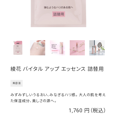
綾花 バイタル アップ エッセンス 詰替用
美容液
みずみずしいうるおい、みなぎるハリ感。 大人の肌を考え
た保湿成分、美しさの源へ。
1,760
￥