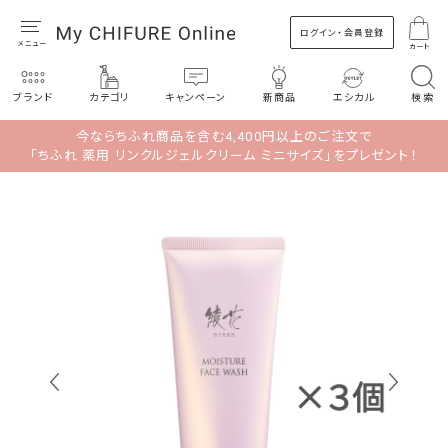
ログイン・会員登録
カート
ブランド
カテゴリ
キャンペーン
新商品
エシカル
検索
今ならちふれ商品を含む4,400円以上のご注文で
「ちふれ 薬用 リンクルジェルクリーム ミニサイズ」をプレゼント！