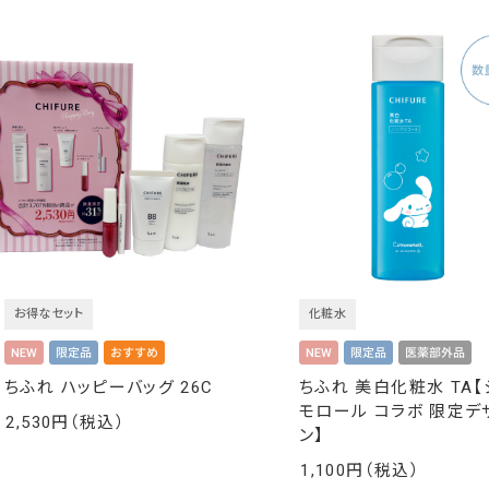
お得なセット
化粧水
ちふれ ハッピーバッグ 26C
ちふれ 美白化粧水 TA【
モロール コラボ 限定デ
2,530
ン】
￥
1,100
￥