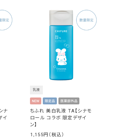
乳液
シナ
ちふれ 美白乳液 TA【シナモ
ザイ
ロール コラボ 限定デザイ
ン】
1,155
￥