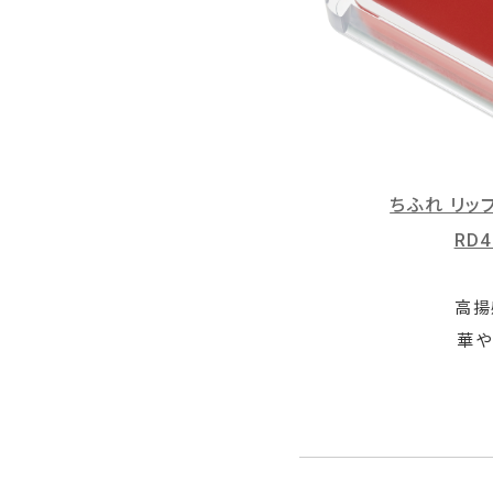
ちふれ リッ
RD
高揚
華や