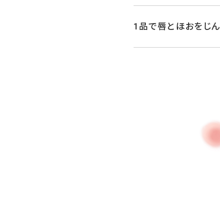
1品で唇とほおをじ