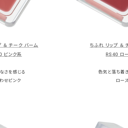
プ ＆ チーク バーム
ちふれ リップ ＆
40 ピンク系
RS40 ロ
なさを感じる
色気と落ち着
わせピンク
ロー