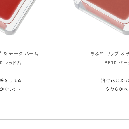
プ ＆ チーク バーム
ちふれ リップ ＆
40 レッド系
BE10 ベ
感を与える
溶け込むよう
かなレッド
やわらかベ