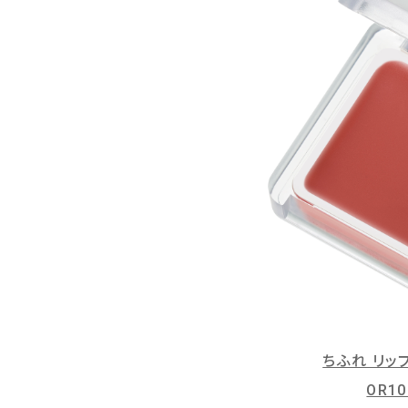
ちふれ リッ
OR1