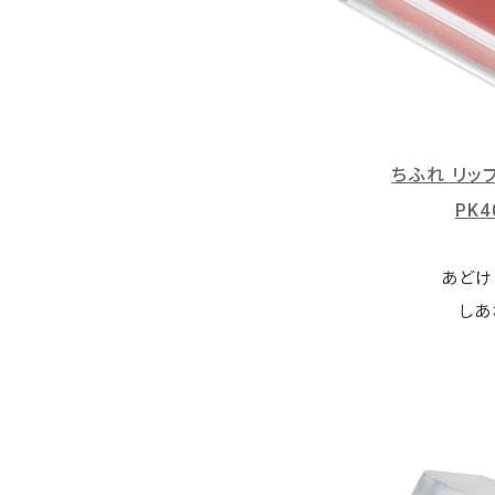
ちふれ リッ
PK
あどけ
しあ