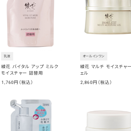
乳液
オールインワン
綾花 バイタル アップ ミルク
綾花 マルチ モイスチャー
モイスチャー 詰替用
ェル
1,760
2,860
￥
￥