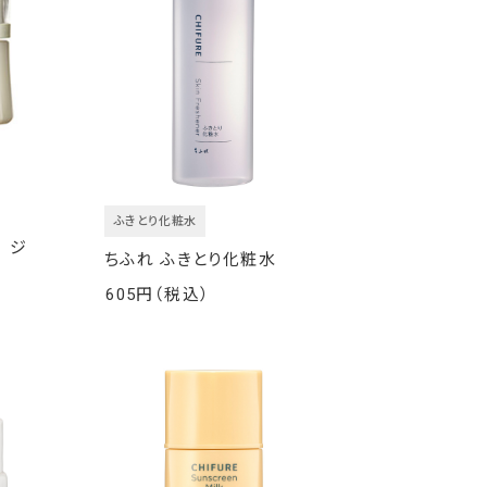
ふきとり化粧水
 ジ
ちふれ ふきとり化粧水
605
￥