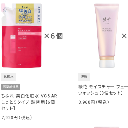
化粧水
洗顔
綾花 モイスチャー フェ
ウォッシュ【3個セット】
ちふれ 美白化粧水 VC＆AR
しっとりタイプ 詰替用【6個
3,960
￥
セット】
7,920
￥