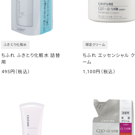
ふきとり化粧水
保湿クリーム
ちふれ ふきとり化粧水 詰替
ちふれ エッセンシャル ク
用
ーム
495
1,100
￥
￥