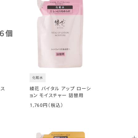
化粧水
ース
綾花 バイタル アップ ローシ
ョン モイスチャー 詰替用
1,760
￥