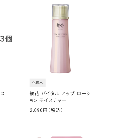
化粧水
ース
綾花 バイタル アップ ローシ
ョン モイスチャー
2,090
￥