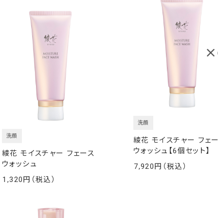
洗顔
洗顔
綾花 モイスチャー フェ
ウォッシュ【6個セット】
綾花 モイスチャー フェース
ウォッシュ
7,920
￥
1,320
￥