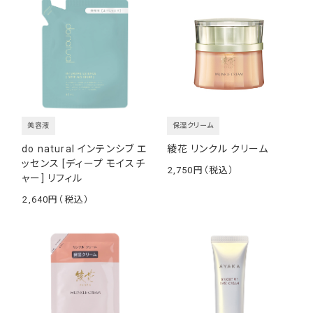
美容液
保湿クリーム
do natural インテンシブ エ
綾花 リンクル クリーム
ッセンス [ディープ モイスチ
2,750
ャー] リフィル
￥
2,640
￥