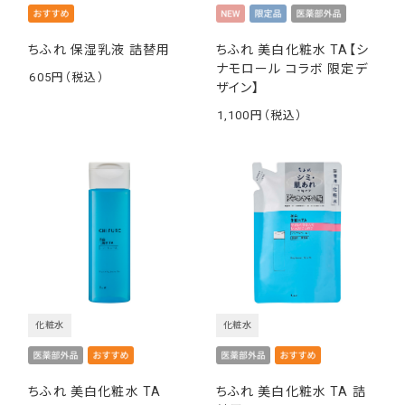
ちふれ 保湿乳液 詰替用
ちふれ 美白化粧水 TA【シ
ナモロール コラボ 限定デ
605
ザイン】
￥
1,100
￥
化粧水
化粧水
ちふれ 美白化粧水 TA
ちふれ 美白化粧水 TA 詰