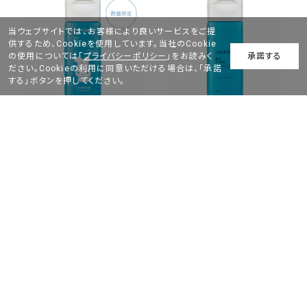
当ウェブサイトでは、お客様により良いサービスをご提
供するため、Cookieを使用しています。当社のCookie
の使用については「
プライバシーポリシー
」をお読みく
承諾する
ださい。Cookieの利用に同意いただける場合は、「承諾
する」ボタンを押してください。
乳液
乳液
ちふれ 美白乳液 TA【シナ
ちふれ 美白乳液 TA
モロール コラボ 限定デザ
1,155
イン】
￥
1,155
￥