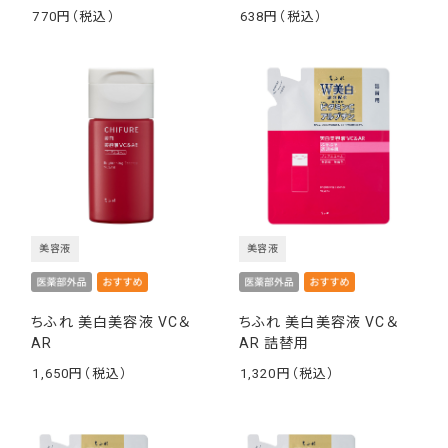
770
638
￥
￥
美容液
美容液
ちふれ 美白美容液 VC＆
ちふれ 美白美容液 VC＆
AR
AR 詰替用
1,650
1,320
￥
￥