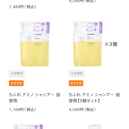
4,290
￥
1,430
￥
ヘアケア
ヘアケア
ちふれ アミノ シャンプー 詰
ちふれ アミノ シャンプー 詰
替用
替用【3個セット】
1,100
3,300
￥
￥