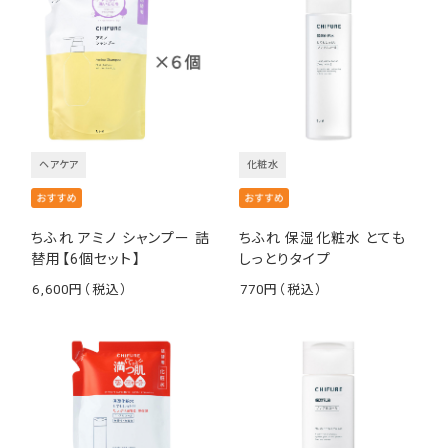
ヘアケア
化粧水
ちふれ アミノ シャンプー 詰
ちふれ 保湿化粧水 とても
替用【6個セット】
しっとりタイプ
6,600
770
￥
￥