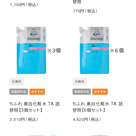
替用
1,100
￥
770
￥
化粧水
化粧水
ちふれ 美白化粧水 TA 詰
ちふれ 美白化粧水 TA 詰
替用【3個セット】
替用【6個セット】
2,310
4,620
￥
￥