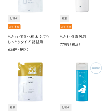
化粧水
乳液
ちふれ 保湿化粧水 とても
ちふれ 保湿乳液
しっとりタイプ 詰替用
770
￥
638
￥
乳液
化粧水