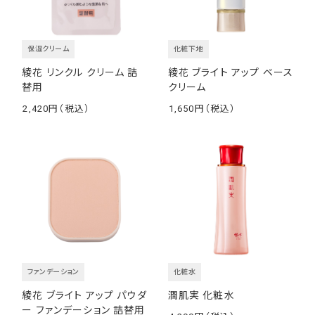
保湿クリーム
化粧下地
綾花 リンクル クリーム 詰
綾花 ブライト アップ ベース
替用
クリーム
2,420
1,650
￥
￥
ファンデーション
化粧水
綾花 ブライト アップ パウダ
潤肌実 化粧水
ー ファンデーション 詰替用