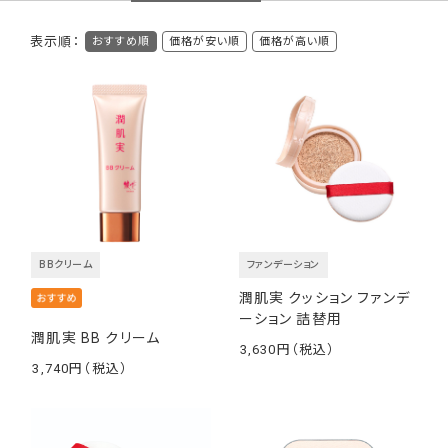
表示順：
おすすめ順
価格が安い順
価格が高い順
スキンケアの原点「保湿」を
シンプルなステップで
潤肌実は「綾花ブランド」の中でもスキンケアの原点である「保
湿」に着目したラインです。
わかりやすい商品ラインアップと、できるだけシンプルなステップ
BBクリーム
ファンデーション
で、いきいきした毎日を過ごす方に寄り添いたいという想いを込
潤肌実 クッション ファンデ
め、スキンケア、ベースメイクアイテムを展開しています。
ーション 詰替用
潤肌実 BB クリーム
3,630
￥
3,740
￥