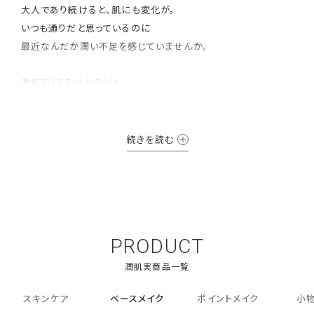
大人であり続けると、肌にも変化が。
いつも通りだと思っているのに
最近なんだか潤い不足を感じていませんか。
潤肌実（うるはだみ）は、
「保湿」に注目したライン。
年齢を重ねた肌にたっぷりの潤いを与え、
続きを読む
しっとりやわらかく、
ふっくら潤いあふれる肌を目指します。
PRODUCT
スキンケア
ベースメイク
ポイントメイク
小