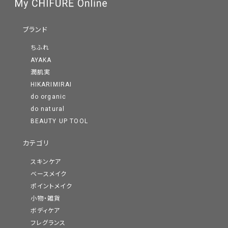
ブランド
ちふれ
AYAKA
潤肌実
HIKARIMIRAI
do organic
do natural
BEAUTY UP TOOL
カテゴリ
潤いを届けながら、
スキンケア
年齢による肌悩みをカバーするベースメイク
ベースメイク
ポイントメイク
日やけ止め・化粧下地・ファンデーション・おしろいの4つの役割
小物・雑貨
を持ったクッションファンデーションは自然なつやで年齢による
ボディケア
肌悩みをしっかりカバーしながら、厚ぬり感のないなめらかな肌
フレグランス