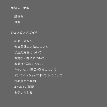
を演出します。
肌悩み・状態
ベースメイクの仕上がり、もちをアップし、ひとぬりで簡単に仕上
肌悩み
げることができる粉おしろいは、ふんわり緻密なパウダーが広が
目的
ることで隙のないキメ肌に。均一な肌にととのえ、さらっとつやや
かな絹肌を保ちます。
ショッピングガイド
初めての方へ
会員登録の方法について
潤肌実公式ブランドサイト
ご注文方法について
お支払い方法について
お届け・送料について
キャンセル・返品・交換について
オンラインショップポイントについて
定期便のご案内
よくあるご質問
お問い合わせ