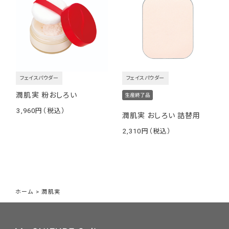
フェイスパウダー
フェイスパウダー
年齢を重ねた肌にたっぷりの水分と油分を与え
潤肌実 粉おしろい
潤いのある肌を目指すための手間ひま
3,960
潤肌実 おしろい 詰替用
￥
1品2役のシンプルなステップでお手入れを完了させるメイク落
2,310
￥
とし洗顔石けんは、成型後に徹底した温度・湿度管理のもとで2
～2.5か月ほど熟成・乾燥させる必要がある、とても手間と時間
のかかる「枠練り製法」でつくられています。そんな手間ひまが、
洗浄時に肌に潤いを残し、お風呂上がりもつっぱりを感じにく
い、しっとりとした洗い上がりを実現しました。
ホーム
>
潤肌実
マスク生活が続き、肌の潤いをより一層大切にしたい今だからこ
そ、スキンケアの原点である「保湿」に向き合った石けんです。