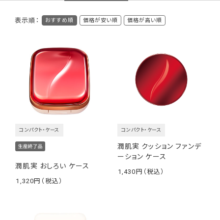
表示順：
おすすめ順
価格が安い順
価格が高い順
スキンケアの原点「保湿」を
シンプルなステップで
潤肌実は「綾花ブランド」の中でもスキンケアの原点である「保
湿」に着目したラインです。
わかりやすい商品ラインアップと、できるだけシンプルなステップ
コンパクト・ケース
コンパクト・ケース
で、いきいきした毎日を過ごす方に寄り添いたいという想いを込
潤肌実 クッション ファンデ
め、スキンケア、ベースメイクアイテムを展開しています。
ーション ケース
潤肌実 おしろい ケース
1,430
￥
1,320
￥