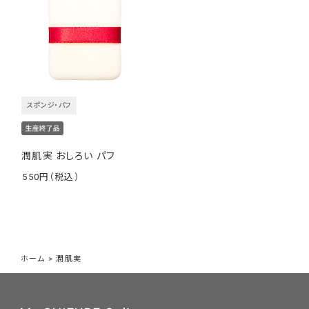
スポンジ・パフ
年齢を重ねた肌にたっぷりの水分と油分を与え
潤いのある肌を目指すための手間ひま
潤肌実 おしろい パフ
1品2役のシンプルなステップでお手入れを完了させるメイク落
550
￥
とし洗顔石けんは、成型後に徹底した温度・湿度管理のもとで2
～2.5か月ほど熟成・乾燥させる必要がある、とても手間と時間
のかかる「枠練り製法」でつくられています。そんな手間ひまが、
洗浄時に肌に潤いを残し、お風呂上がりもつっぱりを感じにく
い、しっとりとした洗い上がりを実現しました。
ホーム
>
潤肌実
マスク生活が続き、肌の潤いをより一層大切にしたい今だからこ
そ、スキンケアの原点である「保湿」に向き合った石けんです。