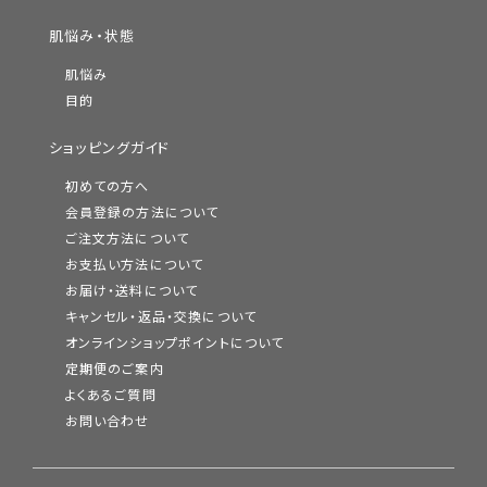
を演出します。
肌悩み・状態
ベースメイクの仕上がり、もちをアップし、ひとぬりで簡単に仕上
肌悩み
げることができる粉おしろいは、ふんわり緻密なパウダーが広が
目的
ることで隙のないキメ肌に。均一な肌にととのえ、さらっとつやや
かな絹肌を保ちます。
ショッピングガイド
初めての方へ
会員登録の方法について
潤肌実公式ブランドサイト
ご注文方法について
お支払い方法について
お届け・送料について
キャンセル・返品・交換について
オンラインショップポイントについて
定期便のご案内
よくあるご質問
お問い合わせ