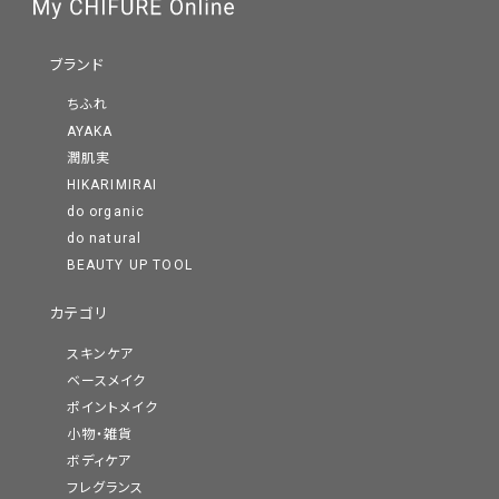
ブランド
ちふれ
AYAKA
潤肌実
HIKARIMIRAI
do organic
do natural
BEAUTY UP TOOL
カテゴリ
潤いを届けながら、
スキンケア
年齢による肌悩みをカバーするベースメイク
ベースメイク
ポイントメイク
日やけ止め・化粧下地・ファンデーション・おしろいの4つの役割
小物・雑貨
を持ったクッションファンデーションは自然なつやで年齢による
ボディケア
肌悩みをしっかりカバーしながら、厚ぬり感のないなめらかな肌
フレグランス