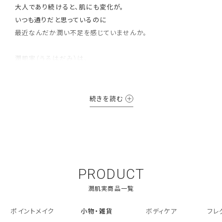
大人であり続けると、肌にも変化が。
いつも通りだと思っているのに
最近なんだか潤い不足を感じていませんか。
潤肌実（うるはだみ）は、
「保湿」に注目したライン。
年齢を重ねた肌にたっぷりの潤いを与え、
続きを読む
しっとりやわらかく、
ふっくら潤いあふれる肌を目指します。
PRODUCT
ポイントメイク
小物・雑貨
ボディケア
フレ