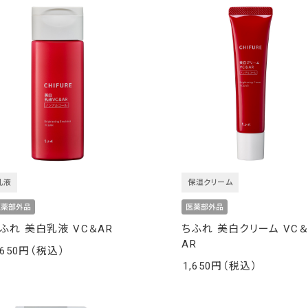
乳液
保湿クリーム
ふれ 美白乳液 VC＆AR
ちふれ 美白クリーム VC
AR
,650
1,650
￥