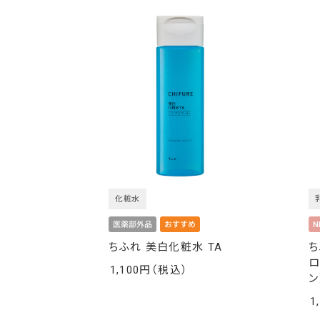
化粧水
ちふれ 美白化粧水 TA
ち
ロ
1,100
ン
￥
1
￥