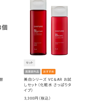
セット
詰替
美白シリーズ VC＆AR お試
しセット（化粧水 さっぱりタ
イプ）
3,300
￥