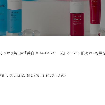
っかり美白の「美白 VC＆ARシリーズ」 と、シミ・肌あれ・乾燥を
体（L-アスコルビン酸 2-グルコシド）、アルブチン