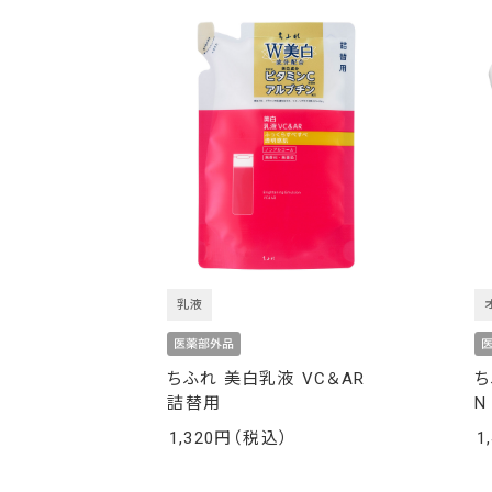
乳液
ちふれ 美白乳液 VC＆AR
ち
詰替用
N
1,320
1
￥
￥