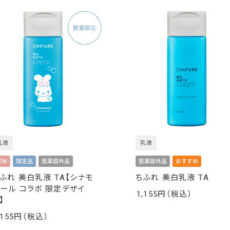
乳液
乳液
ふれ 美白乳液 TA【シナモ
ちふれ 美白乳液 TA
ール コラボ 限定デザイ
1,155
】
￥
,155