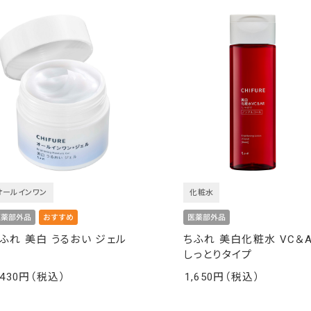
オールインワン
化粧水
ふれ 美白 うるおい ジェル
ちふれ 美白化粧水 VC＆A
しっとりタイプ
,430
1,650
￥