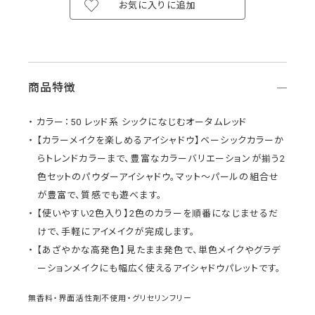
お気に入りに追加
商品特徴
カラー：50 レッド系 シックになじむオータムレッド
【カラーメイクを楽しめるアイシャドウ】ベーシックカラーか
らトレンドカラーまで、豊富なカラーバリエーションが揃う2
色セットのパウダーアイシャドウ。マット～パールの組合せ
が豊富で、質感でも遊べます。
【使いやすい2色入り】2色のカラーを順番になじませるだ
けで、手軽にアイメイクが完成します。
【あざやかな高発色】見たまま発色で、単色メイクやグラデ
ーションメイクにも幅広く使えるアイシャドウパレットです。
無香料・界面活性剤不使用・グリセリンフリー