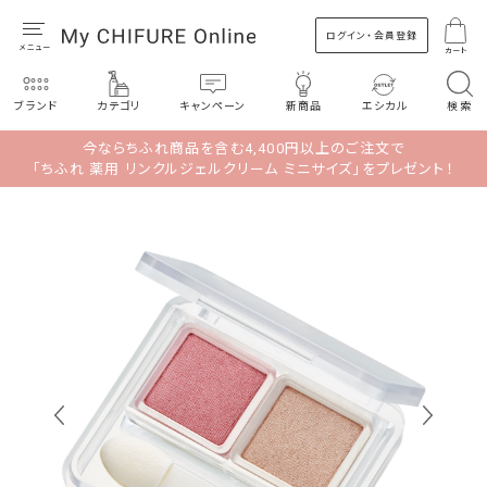
ログイン・会員登録
カート
ブランド
カテゴリ
キャンペーン
新商品
エシカル
検索
今ならちふれ商品を含む4,400円以上のご注文で
「ちふれ 薬用 リンクルジェルクリーム ミニサイズ」をプレゼント！