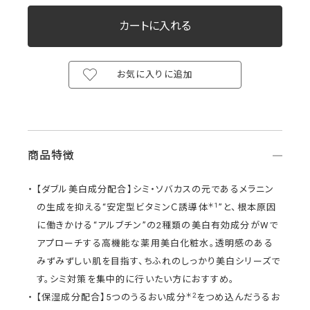
お気に入りに追加
商品特徴
【ダブル美白成分配合】シミ・ソバカスの元であるメラニン
＊1
の生成を抑える“安定型ビタミンＣ誘導体
”と、根本原因
に働きかける“アルブチン”の2種類の美白有効成分がWで
アプローチする高機能な薬用美白化粧水。透明感のある
みずみずしい肌を目指す、ちふれのしっかり美白シリーズで
す。シミ対策を集中的に行いたい方におすすめ。
＊2
【保湿成分配合】5つのうるおい成分
をつめ込んだうるお