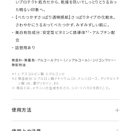
いプロテクト処方だから、乾燥を防いでしっとりとうるおっ
た明るい印象へ。
【べたつかずさっぱり透明感肌】さっぱりタイプの化粧水。
さわやかにうるおってべたつかず、みずみずしい肌に。
＊1
美白有効成分：安定型ビタミンＣ誘導体
・アルブチン配
合
詰替用あり
無香料・無着色・アルコールフリー（ノンアルコール）・シリコンフリー・
無鉱物油
＊1 L-アスコルビン酸 2-グルコシド
＊2 保湿成分：ヒアルロン酸ナトリウム（2）、トレハロース、グリチルリチ
ン酸 2K、濃グリセリン、BG
※ 美白とは、メラニンの生成をおさえ、シミ・ソバカスを防ぐこと。
使用方法