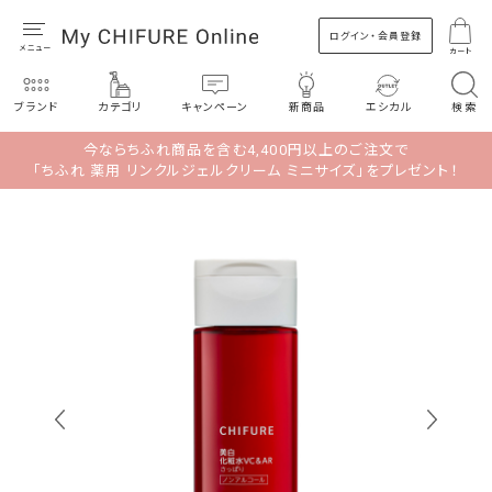
ログイン・会員登録
カート
ブランド
カテゴリ
キャンペーン
新商品
エシカル
検索
今ならちふれ商品を含む4,400円以上のご注文で
「ちふれ 薬用 リンクルジェルクリーム ミニサイズ」をプレゼント！