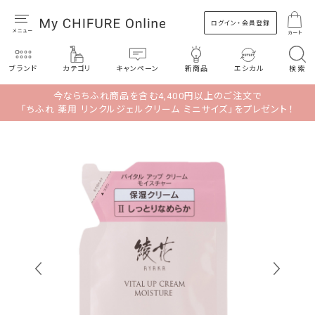
ログイン・会員登録
カート
ブランド
カテゴリ
キャンペーン
新商品
エシカル
検索
今ならちふれ商品を含む4,400円以上のご注文で
「ちふれ 薬用 リンクルジェルクリーム ミニサイズ」をプレゼント！