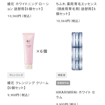
綾花 ホワイトニング ローシ
ちふれ 薬用育毛エッセンス
ョン 詰替用【6個セット】
（頭皮用育毛剤）詰替用【6
個セット】
10,560
￥
10,560
￥
クレンジング
美容液
綾花 クレンジング クリーム
【6個セット】
HIKARIMIRAI ホワイト セ
9,900
ラム
￥
9,900