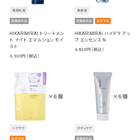
夜用乳液
美容液
HIKARIMIRAI トリートメン
HIKARIMIRAI ハイドラ アッ
ト ナイト エマルション モイ
プ エッセンス N
スト
6,820
￥
6,930
￥
ヘアケア
ボディケア