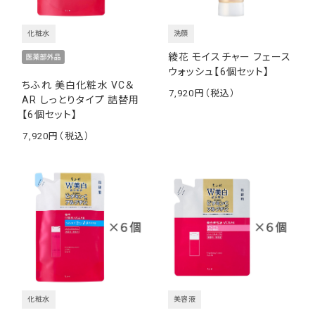
化粧水
洗顔
綾花 モイスチャー フェース
ウォッシュ【6個セット】
ちふれ 美白化粧水 VC＆
7,920
AR しっとりタイプ 詰替用
￥
【6個セット】
7,920
￥
化粧水
美容液