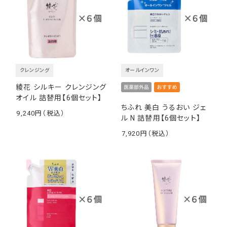
クレンジング
オールインワン
綾花 シルキー クレンジング
オイル 詰替用【6個セット】
ちふれ 美白 うるおい ジェ
9,240
ル N 詰替用【6個セット】
￥
7,920
￥