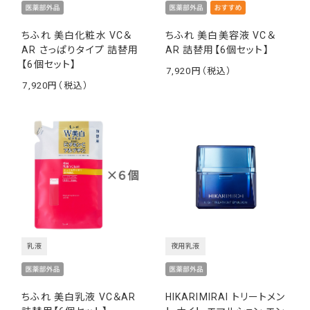
ちふれ 美白化粧水 VC＆
ちふれ 美白美容液 VC＆
AR さっぱりタイプ 詰替用
AR 詰替用【6個セット】
【6個セット】
7,920
￥
7,920
￥
乳液
夜用乳液
ちふれ 美白乳液 VC＆AR
HIKARIMIRAI トリートメン