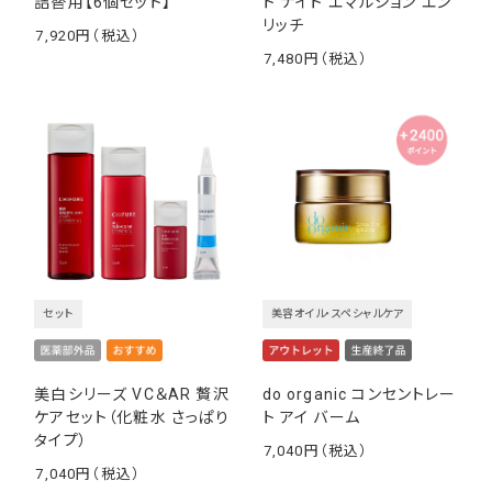
詰替用【6個セット】
ト ナイト エマルション エン
リッチ
7,920
￥
7,480
￥
セット
美容オイル・スペシャルケア
美白シリーズ VC＆AR 贅沢
do organic コンセントレー
ケアセット（化粧水 さっぱり
ト アイ バーム
タイプ）
7,040
￥
7,040
￥