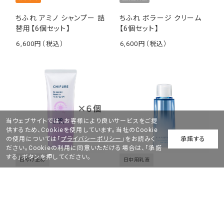
ちふれ アミノ シャンプー 詰
ちふれ ボラージ クリーム
替用【6個セット】
【6個セット】
6,600
6,600
￥
￥
当ウェブサイトでは、お客様により良いサービスをご提
供するため、Cookieを使用しています。当社のCookie
の使用については「
プライバシーポリシー
」をお読みく
承諾する
ださい。Cookieの利用に同意いただける場合は、「承諾
する」ボタンを押してください。
日やけ止め
日中用乳液
ちふれ 日やけ止め エッセン
ス トーンアップ UV【6個セ
HIKARIMIRAI プロテクト
ット】
デイ エマルション リフィル
6,600
￥
6,380