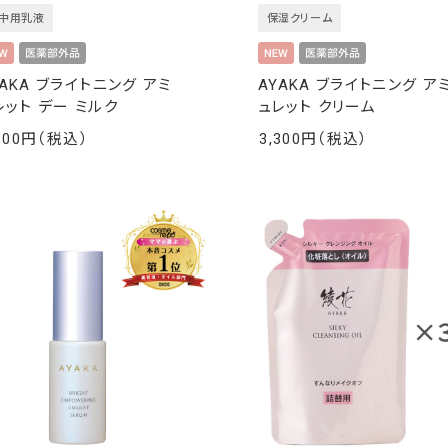
中用乳液
保湿クリーム
YAKA ブライトニング アミ
AYAKA ブライトニング ア
レット デー ミルク
ュレット クリーム
300
3,300
￥