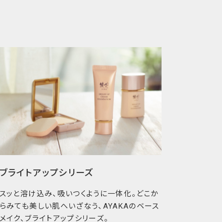
たような光沢感とハリ感。
＊3
へ導くエイジングケア
で、キメ
かな肌へ。
肌と向き合ってきたAYAKA独自の皮膚科学研究
＊4
＊5
肌サポート成分（保湿）
が、角層内部をうる
機能をサポート。
する肌悩みをケアするだけでなく、この先の変化
らぎにくい肌を目指します。
ヤエヤマアオキ果汁
ブライトアップシリーズ
はチンピエキス
によるお手入れ
スッと溶け込み、吸いつくように一体化。どこか
されていない場合があります
らみても美しい肌へいざなう、AYAKAのベース
の表示名称はヤエヤマアオキ果汁）、マンダリンオレンジ果
メイク、ブライトアップシリーズ。
表示名称はチンピエキス）