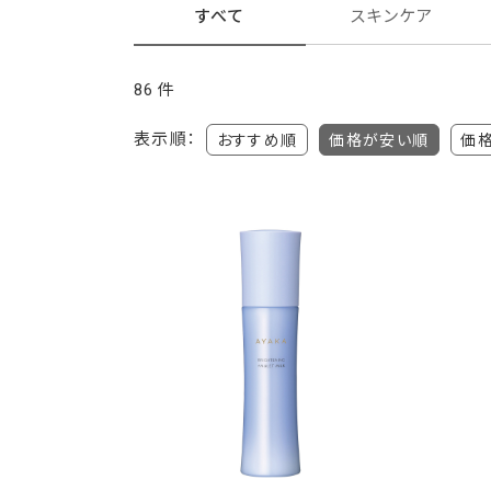
すべて
スキンケア
86
件
表示順：
おすすめ順
価格が安い順
価