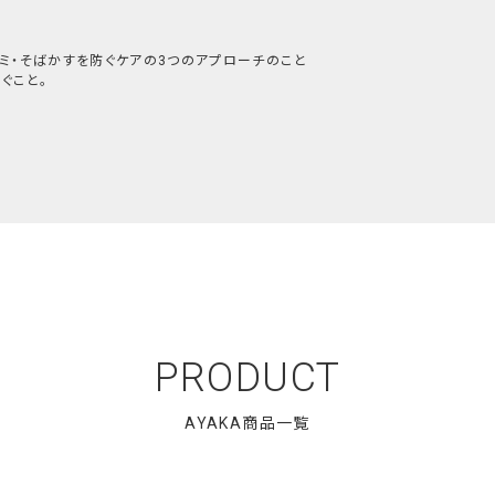
シミ・そばかすを防ぐケアの3つのアプローチのこと
ぐこと。
アしながら、自
象にととのえるベース
メイク。
一日をスタートできる
PRODUCT