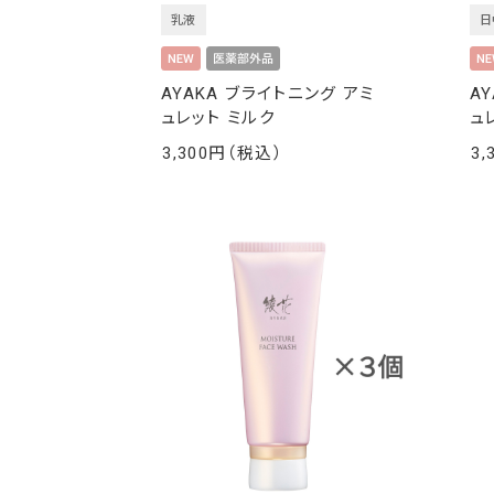
乳液
日
AYAKA ブライトニング アミ
A
ュレット ミルク
ュ
3,300
3,
￥
￥