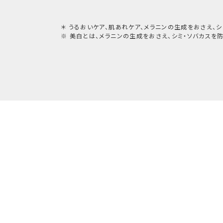
＊ うるおいケア、肌あれケア、メラニンの生成をおさえ、
※ 美白とは、メラニンの生成をおさえ、シミ・ソバカスを防
明るくきれいな肌印象へ。
エイジングにともなう肌悩みをケ
分らしい美しさを引き出します。
やわらかい光を放つような、明るく軽やかな印
メイクと、洗練された雰囲気を引き出すポイント
毎日にときめきをプラスし、前向きな気持ちで
ようサポートします。