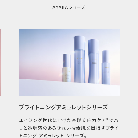
シルクをまとっ
ふっくらハリ肌
を整えてなめら
30年以上にわたり、
から生まれた光沢美
おいで満たし、バリア
年齢とともに多様化
に備え、しなやかでゆ
＊1 化粧品の表示名称は
ブライトニングアミュレットシリーズ
＊2 医薬部外品表示名称
＊3 年齢に応じた化粧品
＊
エイジング世代にむけた基礎美白力ケア
でハ
＊4 一部の商品には配合
お
リと透明感のあるきれいな素肌を目指すブライ
＊5 ノニ果汁（化粧品で
。
トニング アミュレット シリーズ。
皮エキス（医薬部外品での