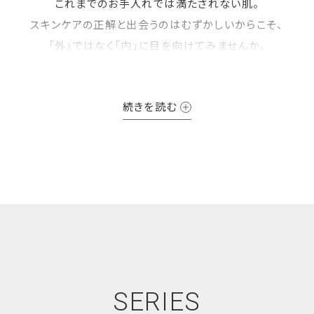
これまでのお手入れでは満たされない肌。
スキンケアの正解と出会うのはむずかしいからこそ、
「外」ではなく「内」に目を向けてみませんか。
AYAKA は、美の根幹にアプローチ。
続きを読む
本的な美しさを引き出し、今はもちろん、未来の肌にも寄り添いま
それは、若さや流行を追いかけるのではなく、
年齢を重ねるごとに「わたし」に深みが宿っていくようなケア。
日々の肌のお手入れは、自分を見つめ、慈しむひとときのはず。
その時間を丁寧に紡ぎ、終わらない輝きへ。
AYAKAとともに、晴れやかな未来を。
SERIES