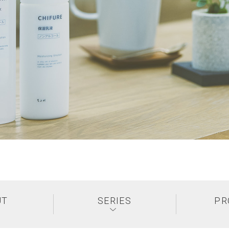
UT
SERIES
PR