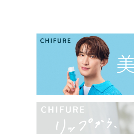
私
一人ひとりの
ちふれは