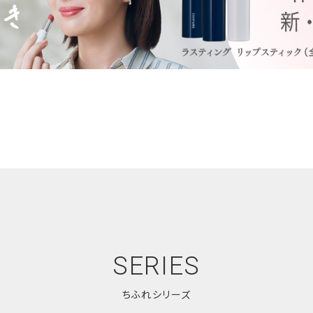
もっと身近に
くらしに寄り添い、ラ
無香料・無着色。誰
を身近な場所で。わた
どんなライフステー
いから。これからも、
な価値の創造を目指し
SERIES