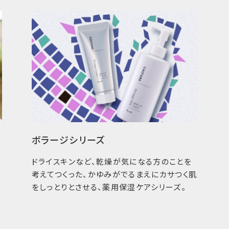
ずっと地球と
詰替用や植物由来の
ちふれは省資源推進
売。また、エコマーク
ー」や、バイオ資材の
慮したさまざまな商品
ボラージシリーズ
ドライスキンなど、乾燥が気になる方のことを
考えてつくった、かゆみがでるまえにカサつく肌
な
をしっとりとさせる、薬用保湿ケアシリーズ。
ちふれ公式ブランドサイト