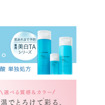
のは
てほしいから。
めていく。