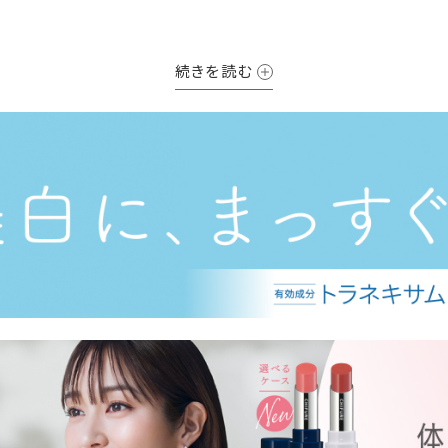
その安心感が、気持ちに、ゆとりをつくってくれる。
続きを読む
そうすると、もっと人と出会うことが好きになったり
どんどん新しいことを初めてみたくなったり
いつも仕事に前向きになったり。
“楽しいくらし”が、さらにひろがってく。
だから、お値段はずっと続けられるくらいがいい。
きちんと成分のことを知って、毎日安心して使ってもらいたい。
そして、未来のくらしのために、環境も守りたい。
たちが、化粧品を作り始めたときからこうした姿勢を貫いてきた
、一日、一日をていねいに支え、楽しく豊かなくらしへとつながっ
、これまでも、これからも、満足することなく、より良いくらしを求
そんな存在であり続けます。