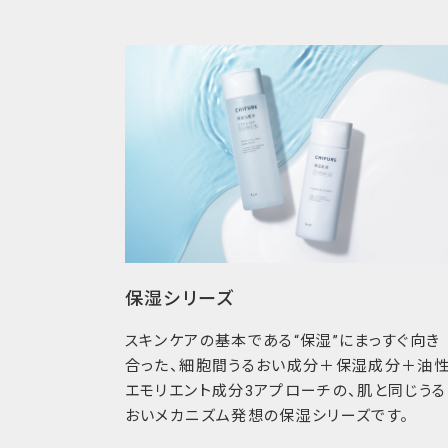
いつも正直に
全成分・分量・配合目的を公開しお肌にも気持
「安心してちふれをお使いいただきたい」とい
性を追求しています。例えば、全成分・分量・
年月もわかりやすく容器に表示するなど、お客
化粧品を選ぶ際に必要となる情報をしっかりと
保湿シリーズ
スキンケアの基本である“保湿”にまっすぐ向き
合った、細胞間うるおい成分＋保湿成分＋油
エモリエント成分3アプローチの、肌と同じうる
おいメカニズム発想の保湿シリーズです。