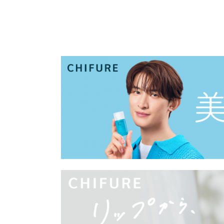
私
一人ひとりの
ちふれは