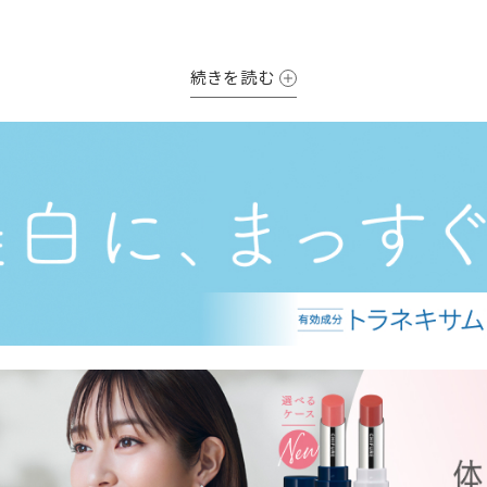
その安心感が、気持ちに、ゆとりをつくってくれる。
続きを読む
そうすると、もっと人と出会うことが好きになったり
どんどん新しいことを初めてみたくなったり
いつも仕事に前向きになったり。
“楽しいくらし”が、さらにひろがってく。
だから、お値段はずっと続けられるくらいがいい。
きちんと成分のことを知って、毎日安心して使ってもらいたい。
そして、未来のくらしのために、環境も守りたい。
たちが、化粧品を作り始めたときからこうした姿勢を貫いてきた
、一日、一日をていねいに支え、楽しく豊かなくらしへとつながっ
、これまでも、これからも、満足することなく、より良いくらしを求
そんな存在であり続けます。