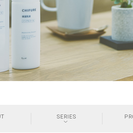
UT
SERIES
PR