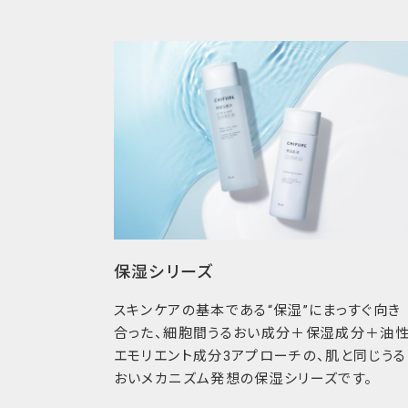
いつも正直に
全成分・分量・配合目的を公開しお肌にも気持
「安心してちふれをお使いいただきたい」とい
性を追求しています。例えば、全成分・分量・
年月もわかりやすく容器に表示するなど、お客
化粧品を選ぶ際に必要となる情報をしっかりと
保湿シリーズ
スキンケアの基本である“保湿”にまっすぐ向き
合った、細胞間うるおい成分＋保湿成分＋油
エモリエント成分3アプローチの、肌と同じうる
おいメカニズム発想の保湿シリーズです。