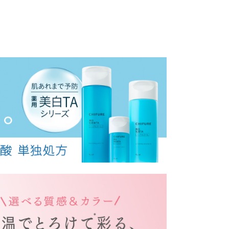
のは
てほしいから。
めていく。