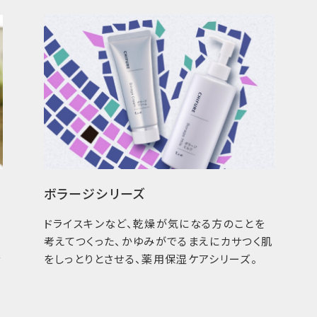
ずっと地球と
詰替用や植物由来の
ちふれは省資源推進
売。また、エコマーク
ー」や、バイオ資材の
慮したさまざまな商品
ボラージシリーズ
ドライスキンなど、乾燥が気になる方のことを
考えてつくった、かゆみがでるまえにカサつく肌
な
をしっとりとさせる、薬用保湿ケアシリーズ。
ちふれ公式ブランドサイト