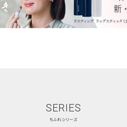
もっと身近に
くらしに寄り添い、ラ
無香料・無着色。誰
を身近な場所で。わた
どんなライフステー
いから。これからも、
な価値の創造を目指し
SERIES