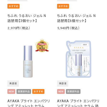
ちふれ うるおい ジェル N
ちふれ うるおい ジェル N
詰替用【3個セット】
詰替用【6個セット】
2,970
5,940
￥
￥
美容液
美容液
AYAKA ブライト エンパワリ
AYAKA ブライト エンパワリ
ング アミュレット セラム
ング アミュレット セラム 詰