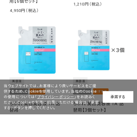
用【6個セット】
1,210
￥
4,950
￥
美容液
美容液
当ウェブサイトでは、お客様により良いサービスをご提
供するため、Cookieを使用しています。当社のCookie
の使用については「
プライバシーポリシー
」をお読みく
承諾する
ださい。Cookieの利用に同意いただける場合は、「承諾
ちふれ 美白美容液 TA 詰
ちふれ 美白美容液 TA 詰
する」ボタンを押してください。
替用
替用【3個セット】
990
2,970
￥
￥