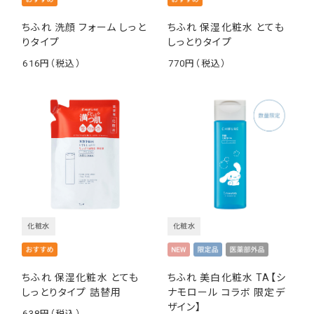
ちふれ 洗顔 フォーム しっと
ちふれ 保湿化粧水 とても
りタイプ
しっとりタイプ
616
770
￥
￥
化粧水
化粧水
ちふれ 保湿化粧水 とても
ちふれ 美白化粧水 TA【シ
しっとりタイプ 詰替用
ナモロール コラボ 限定デ
ザイン】
638