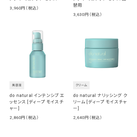
替用
3,960
￥
3,630
￥
美容液
クリーム
do natural インテンシブ エ
do natural ナリッシング ク
ッセンス [ディープ モイスチ
リーム [ディープ モイスチャ
ャー]
ー]
2,860
2,640
￥
￥