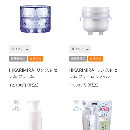
保湿クリーム
保湿クリーム
HIKARIMIRAI リンクル セ
HIKARIMIRAI リンクル セ
ラム クリーム
ラム クリーム リフィル
12,100
11,000
￥
￥