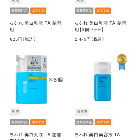
乳液
乳液
ちふれ 美白乳液 TA 詰替
ちふれ 美白乳液 TA 詰替
用
用【3個セット】
825
2,475
￥
￥
乳液
美容液
ちふれ 美白乳液 TA 詰替
ちふれ 美白美容液 TA