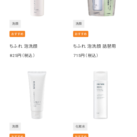
洗顔
洗顔
ちふれ 泡洗顔
ちふれ 泡洗顔 詰替用
825
715
￥
￥
洗顔
化粧水