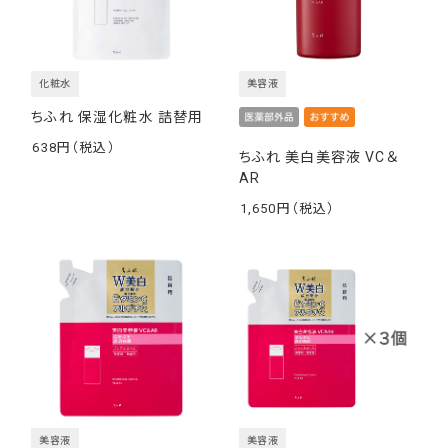
化粧水
美容液
ちふれ 保湿化粧水 詰替用
638
ちふれ 美白美容液 VC＆
￥
AR
1,650
￥
美容液
美容液