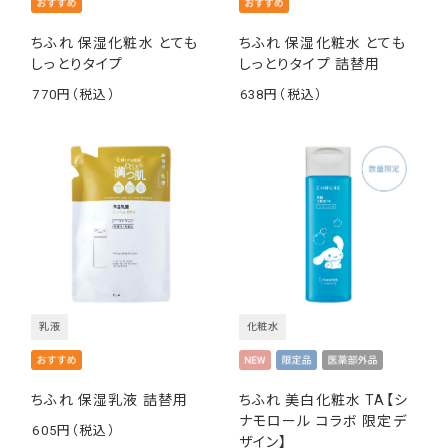
ちふれ 保湿化粧水 とても
ちふれ 保湿化粧水 とても
しっとりタイプ
しっとりタイプ 詰替用
770
638
￥
￥
乳液
化粧水
ちふれ 保湿乳液 詰替用
ちふれ 美白化粧水 TA【シ
ナモロール コラボ 限定デ
605
ザイン】
￥