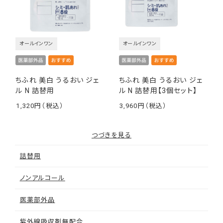
オールインワン
オールインワン
ちふれ 美白 うるおい ジェ
ちふれ 美白 うるおい ジェ
ル N 詰替用
ル N 詰替用【3個セット】
1,320
3,960
￥
￥
つづきを見る
詰替用
ノンアルコール
医薬部外品
紫外線吸収剤無配合