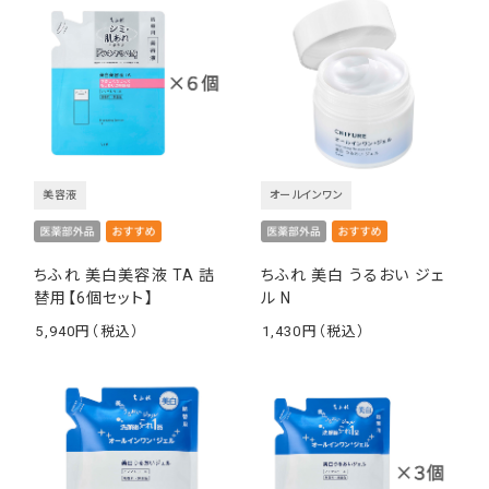
美容液
オールインワン
ちふれ 美白美容液 TA 詰
ちふれ 美白 うるおい ジェ
替用【6個セット】
ル N
5,940
1,430
￥
￥