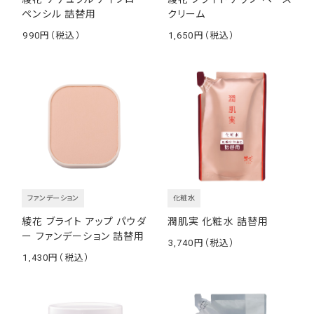
ペンシル 詰替用
クリーム
990
1,650
￥
￥
ファンデーション
化粧水
綾花 ブライト アップ パウダ
潤肌実 化粧水 詰替用
ー ファンデーション 詰替用
3,740
￥
1,430
￥