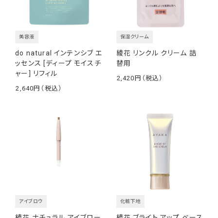
美容液
保湿クリーム
do natural インテンシブ エ
綾花 リンクル クリーム 詰
ッセンス [ディープ モイスチ
替用
ャー] リフィル
2,420
￥
2,640
￥
アイブロウ
化粧下地
綾花 ナチュラル アイブロー
綾花 ブライト アップ ベース