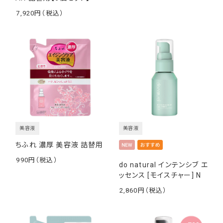
7,920
￥
美容液
美容液
ちふれ 濃厚 美容液 詰替用
990
do natural インテンシブ エ
￥
ッセンス [モイスチャー] N
2,860
￥