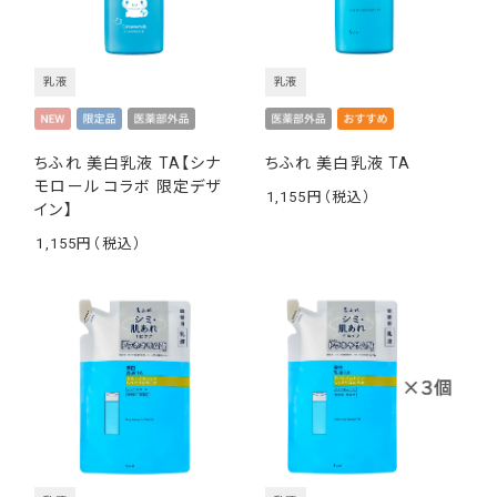
乳液
乳液
ちふれ 美白乳液 TA【シナ
ちふれ 美白乳液 TA
モロール コラボ 限定デザ
1,155
イン】
￥
1,155
￥