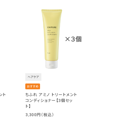
ヘアケア
ント
ちふれ アミノ トリートメント
コンディショナー【3個セッ
ト】
3,300
￥