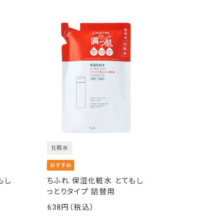
化粧水
もし
ちふれ 保湿化粧水 とてもし
っとりタイプ 詰替用
638
￥