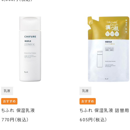
￥
乳液
乳液
ちふれ 保湿乳液
ちふれ 保湿乳液 詰替用
770
605
￥
￥