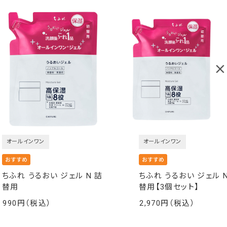
オールインワン
オールインワン
ちふれ うるおい ジェル N 詰
ちふれ うるおい ジェル N
替用
替用【3個セット】
990
2,970
￥
￥