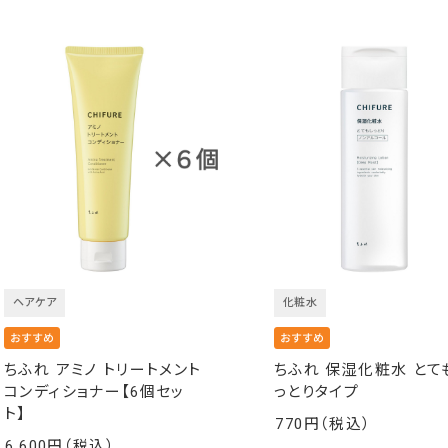
ヘアケア
化粧水
ちふれ アミノ トリートメント
ちふれ 保湿化粧水 とて
コンディショナー【6個セッ
っとりタイプ
ト】
770
￥
6,600