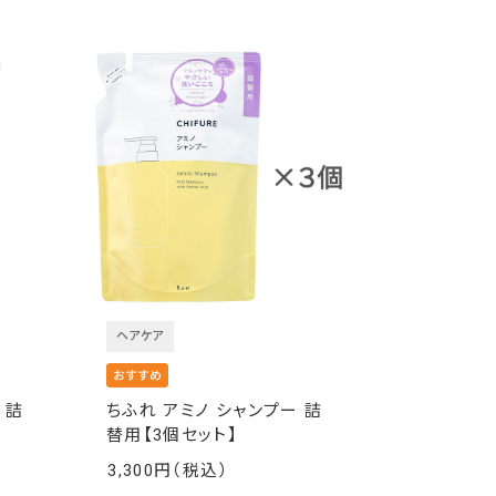
ヘアケア
 詰
ちふれ アミノ シャンプー 詰
替用【3個セット】
3,300
￥