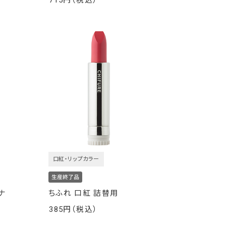
715
￥
口紅・リップカラー
ナ
ちふれ 口紅 詰替用
385
￥