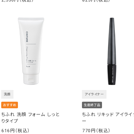
2,530
825
￥
￥
洗顔
アイライナー
ちふれ 洗顔 フォーム しっと
ちふれ リキッド アイライ
りタイプ
ー
616
770
￥
￥